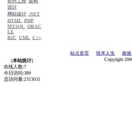
软件工程
架构
绍 2013-02-28
设计
增加翠竹公园照片及相关
网站设计
.NET
系列文章。
HTML
PHP
折腾 2012-07-14
MYSQL
ORAC
SEO的核心还是原创。
LE
百度真能抽 2012-07-03
B2C
UML
C++
摆啊摆，摆到外婆桥。
百度抽了 2012-06-28
站点首页
技术人生
旅途
排名第一的架构设计不见
Copyright 200
[
本站统计
]
了。
在线人数:
7
软件架构师 2012-06-17
今日访问:
389
以下的时间完善架构设计
总访问量:
2313031
之
软件架构师
系列文章。
发布EasyWeb 2012-06-16
正式发布了EasyWeb V1.6
UTF-8版本。
百度权重有了 2012-06-15
百度权重从0到1了，就是
排名第一的“
架构设计
”排
到100多了。