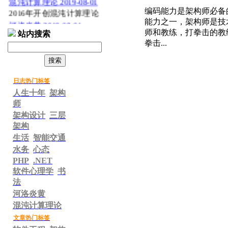
混沌计算理论 2019-08-01
编码能力是架构师必备
2016年开创混沌计算理论
能力之一，架构师是技
河洛炎黄 2019-08-01
师和教练，打拳击的教
站内搜索
2019年6月成立河洛炎黄
拳击...
工作室。
百度抽吧 2013-10-27
百度跟谷歌还是有太多差
距！
日志热门标签
2013年6月8日开始艺术营
人生十年
架构
销研究 2013-06-09
师
建立艺术营销理论及体
架构设计
三层
系。
架构
书法时光博客 2013-05-29
生活
智能交通
胡春和书法时光博客推
水务
心态
荐！
PHP
.NET
http://blog.sina.com.cn/huch
软件心理学
书
unheshufa
法
只卖精品书法城 2013-05-
河洛炎黄
29
混沌计算理论
只卖精品书法城
开张了。
文章热门标签
增加翠竹公园照片及介