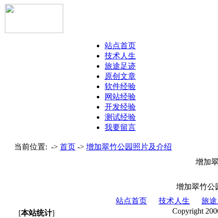
站点首页
技术人生
旅途足迹
原创文章
软件经验
网站经验
开发经验
测试经验
我要留言
当前位置: ->
首页
->
增加翠竹公园照片及介绍
增加
增加翠竹公
站点首页
技术人生
旅途
Copyright 200
[
本站统计
]