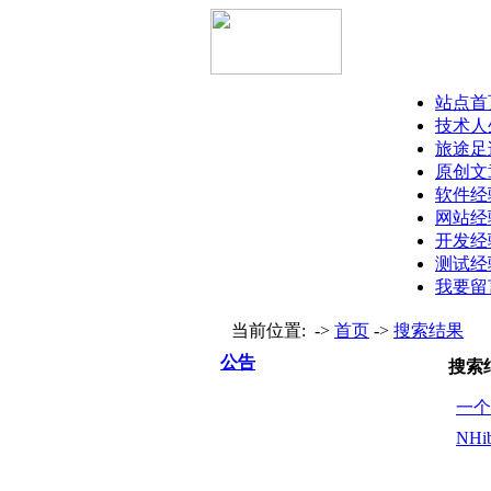
站点首
技术人
旅途足
原创文
软件经
网站经
开发经
测试经
我要留
当前位置: ->
首页
->
搜索结果
公告
搜索
一个
NH