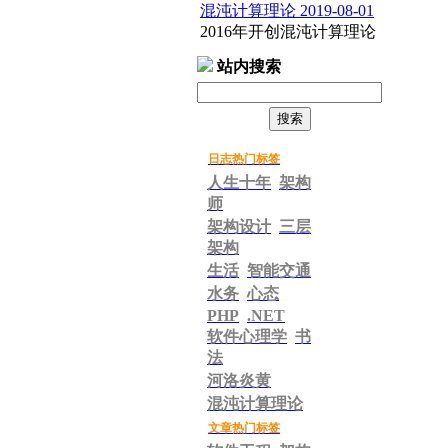
混沌计算理论 2019-08-01
2016年开创混沌计算理论
河洛炎黄 2019-08-01
站内搜索
2019年6月成立河洛炎黄
工作室。
百度抽吧 2013-10-27
百度跟谷歌还是有太多差
日志热门标签
距！
人生十年
架构
2013年6月8日开始艺术营
师
销研究 2013-06-09
架构设计
三层
建立艺术营销理论及体
架构
系。
生活
智能交通
书法时光博客 2013-05-29
水务
心态
胡春和书法时光博客推
PHP
.NET
荐！
软件心理学
书
http://blog.sina.com.cn/huch
unheshufa
法
只卖精品书法城 2013-05-
河洛炎黄
29
混沌计算理论
只卖精品书法城
开张了。
文章热门标签
增加翠竹公园照片及介