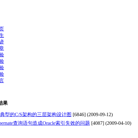
页
生
迹
章
验
验
验
验
言
结果
典型的C/S架构的三层架构设计图
[
6846
] (
2009-09-12
)
ibernate查询语句造成Oracle索引失效的问题
[
4087
] (
2009-04-10
)