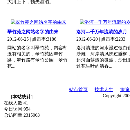
大河上下，顿失滔滔。
翠竹苑之网站名字的由来
洛河---千万年流淌的岁月
2012-06-25
| 点击率:
3186
2012-06-20
| 点击率:
2233
网站的名字叫翠竹苑，内容却
洛河清澈的河水漫过银白
没有相关的，翠竹苑因翠竹
沙滩，河岸清风拂过垂柳
路，翠竹路有翠竹公园，翠竹
起河面荡漾的微波，沙田
苑...
过花生叶的清香...
站点首页
技术人生
旅途
Copyright 200
[
本站统计
]
在线人数:
41
今日访问:
954
总访问量:
2315063