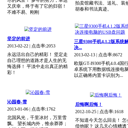
尽的风景！ 多年的努力，幸运
拍卖馆藏书法、送礼、装
又庆幸，终于有了它的归宿！
胡春和书法真迹。
不难不易、刚刚
坚定的前进
三星9300手机4.1.2版系统
2013-02-22
| 点击率:
2053
决...
永远活出自己的精彩！ 坚定走
2013-02-13
| 点击率:
8672
自己理想的道路才是人生的无
欧版GT-I9300手机4.0.4国
悔选择！ 平淡中走出真正的精
卓系统下用数据线连接电
彩！
以正确将内置卡识别为...
沁园春-雪
后悔啊后悔！
2013-01-06
| 点击率:
1762
2012-10-25
| 点击率:
1618
北国风光，千里冰封，万里雪
不知道今天怎么回去！ 怎
飘。 望长城内外，惟余莽莽；
偿他呢？ 这几天心情糟透