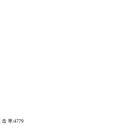
 击 率:
4779