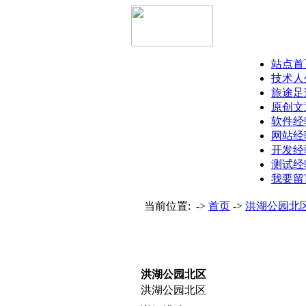
站点首
技术人
旅途足
原创文
软件经
网站经
开发经
测试经
我要留
当前位置: ->
首页
->
洪湖公园北
洪湖公园北区
洪湖公园北区