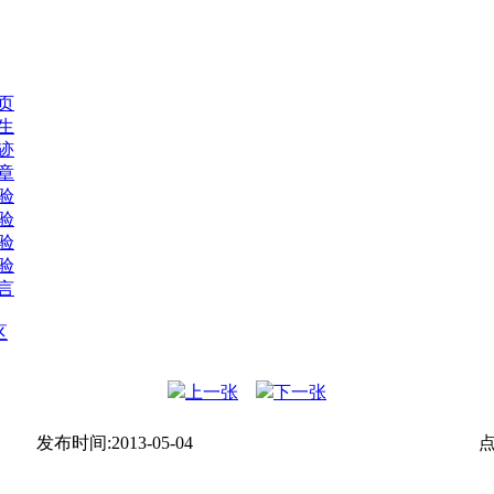
页
生
迹
章
验
验
验
验
言
区
上一张
下一张
发布时间:
2013-05-04
点