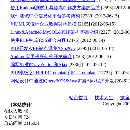
使用Rational测试工具提高IT解决方案的品质
[
2596
] (
2012-0
软件测试中心信息化平台参考架构
[
2280
] (
2012-06-15
)
用UML来设计企业数据架构建模
[
2165
] (
2012-06-15
)
Linux&Apache&MySQL&PHP架构基础介绍
[
2327
] (
2012-06
使用PHP生成 RSS聚合内容
[
2476
] (
2012-06-14
)
PHP开发WEB站点避免XSS攻击
[
2395
] (
2012-06-14
)
Android应用程序架构开发简介
[
2563
] (
2012-06-13
)
编写标准的JavaScript 和Ajax
[
2336
] (
2012-06-12
)
PHP模板之PHPLIB Template和FastTemplate
[
1772
] (
2012-06-
网站设计中通过jQuery&ZK&Java扩展Ajax程序开发
[
2046
] (
站点首页
技术人生
旅途
Copyright 200
[
本站统计
]
在线人数:
46
今日访问:
724
总访问量:
2316031