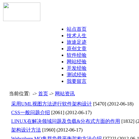
站点首页
技术人生
旅途足迹
原创文章
软件经验
网站经验
开发经验
测试经验
我要留言
当前位置: ->
首页
->
网站资讯
采用UML视图方法进行软件架构设计
[
5470
] (
2012-06-18
)
CSS一般问题介绍
[
2061
] (
2012-06-17
)
LINUX在解决领域问题及负载&分布式方面的作用
[
1832
] (
架构设计方法
[
1960
] (
2012-06-17
)
Websphere MQ集群负载平衡架构方法介绍
[
3722
] (
2012-06-