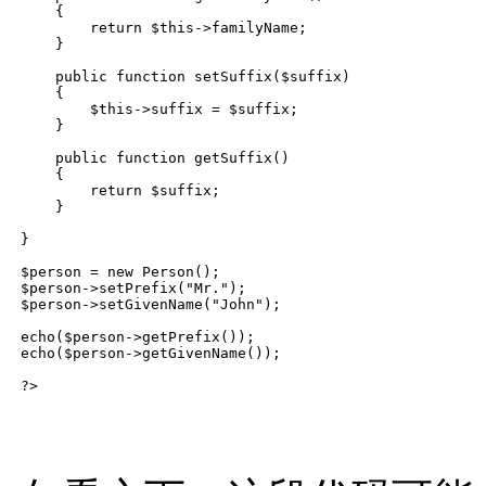
    {

        return $this->familyName;

    }

    public function setSuffix($suffix)

    {

        $this->suffix = $suffix;

    }

    public function getSuffix()

    {

        return $suffix;

    }

}

$person = new Person();

$person->setPrefix("Mr.");

$person->setGivenName("John");

echo($person->getPrefix());

echo($person->getGivenName());
