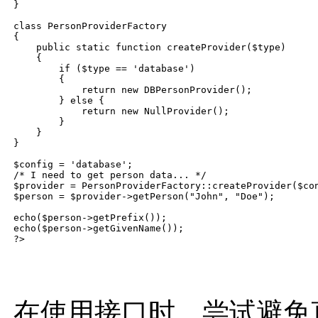
}

class PersonProviderFactory

{

    public static function createProvider($type)

    {

        if ($type == 'database')

        {

            return new DBPersonProvider();

        } else {

            return new NullProvider();

        }

    }

}

$config = 'database';

/* I need to get person data... */

$provider = PersonProviderFactory::createProvider($con
$person = $provider->getPerson("John", "Doe");

echo($person->getPrefix());

echo($person->getGivenName());

在使用接口时，尝试避免