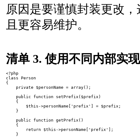
原因是要谨慎封装更改，
且更容易维护。
清单 3. 使用不同内部实
<?php

class Person

{

    private $personName = array();

    public function setPrefix($prefix)

    {

        $this->personName['prefix'] = $prefix;

    }

    public function getPrefix()

    {

        return $this->personName['prefix'];

    }
