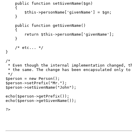
    public function setGivenName($gn)

    {

        $this->personName['givenName'] = $gn;

    }

    public function getGivenName()

    {

        return $this->personName['givenName'];

    }

    /* etc... */

}

/*

 * Even though the internal implementation changed, th
 * the same. The change has been encapsulated only to 
 */

$person = new Person();

$person->setPrefix("Mr.");

$person->setGivenName("John");

echo($person->getPrefix());

echo($person->getGivenName());
