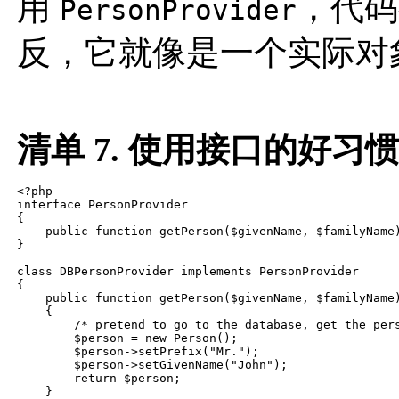
用
，代码
PersonProvider
反，它就像是一个实际对
清单 7. 使用接口的好习惯
<?php

interface PersonProvider

{

    public function getPerson($givenName, $familyName)
}

class DBPersonProvider implements PersonProvider 

{

    public function getPerson($givenName, $familyName)
    {

        /* pretend to go to the database, get the pers
        $person = new Person();

        $person->setPrefix("Mr.");

        $person->setGivenName("John");

        return $person;

    }
