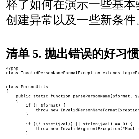
释了如何在演示一些基本
创建异常以及一些新条件
清单 5. 抛出错误的好习惯
<?php

class InvalidPersonNameFormatException extends LogicEx
class PersonUtils

{

    public static function parsePersonName($format, $v
    {

        if (! $format) {

            throw new InvalidPersonNameFormatException
        }

        if ((! isset($val)) || strlen($val) == 0) {

            throw new InvalidArgumentException("Must s
        }
