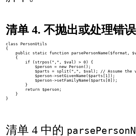
清单 4. 不抛出或处理错
class PersonUtils

{

    public static function parsePersonName($format, $v
    {

        if (strpos(",", $val) > 0) {

            $person = new Person();

            $parts = split(",", $val); // Assume the v
            $person->setGivenName($parts[1]);

            $person->setFamilyName($parts[0]);

        }

        return $person;

    }

清单 4 中的
parsePersonN