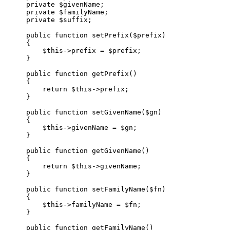
    private $givenName;

    private $familyName;

    private $suffix;

    public function setPrefix($prefix)

    {

        $this->prefix = $prefix;

    }

    public function getPrefix()

    {

        return $this->prefix;

    }

    public function setGivenName($gn)

    {

        $this->givenName = $gn;

    }

    public function getGivenName()

    {

        return $this->givenName;

    }

    public function setFamilyName($fn)

    {

        $this->familyName = $fn;

    }

    public function getFamilyName() 
