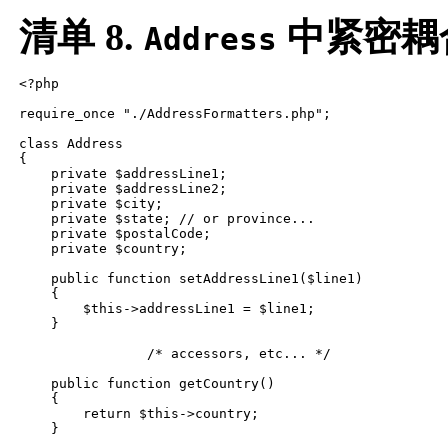
清单 8.
中紧密耦
Address
<?php

require_once "./AddressFormatters.php";

class Address

{

    private $addressLine1;

    private $addressLine2;

    private $city;

    private $state; // or province...

    private $postalCode;

    private $country;

    public function setAddressLine1($line1)

    {

        $this->addressLine1 = $line1;

    }

		/* accessors, etc... */

    public function getCountry()

    {

        return $this->country;

    }
