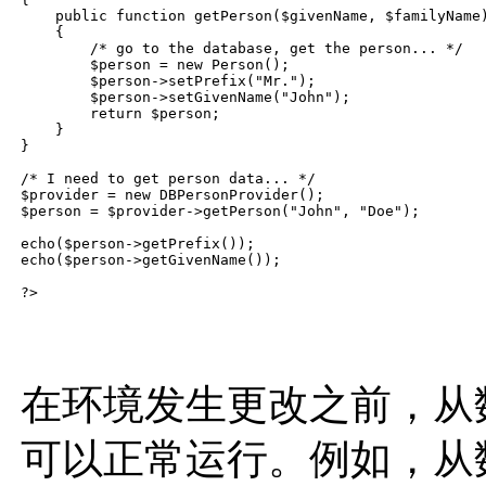
    public function getPerson($givenName, $familyName)
    {

        /* go to the database, get the person... */

        $person = new Person();

        $person->setPrefix("Mr.");

        $person->setGivenName("John");

        return $person;

    }

}

/* I need to get person data... */

$provider = new DBPersonProvider();

$person = $provider->getPerson("John", "Doe");

echo($person->getPrefix());

echo($person->getGivenName());

在环境发生更改之前，从
可以正常运行。例如，从