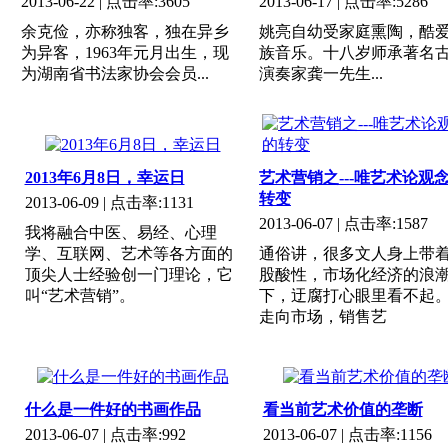
2013-06-22
| 点击率:
3605
2013-06-17
| 点击率:
5286
余克俭，亦称独客，独在异乡
姚亮自幼受家庭熏陶，酷
为异客，1963年元月出生，现
族音乐。十八岁师承著名
为湖南省书法家协会会员...
演奏家龚一先生...
2013年6月8日，幸运日
艺术营销之---唯艺术论观
转变
2013-06-09
| 点击率:
1131
2013-06-07
| 点击率:
1587
我将融合中医、易经、心理
学、互联网、艺术等各方面的
通俗讲，很多文人身上带
顶尖人士经验创一门理论，它
股酸性，市场化经济的浪
叫“艺术营销”。
下，迂腐打心眼里看不起
走向市场，销售艺
什么是一件好的书画作品
看当前艺术价值的垄断
2013-06-07
| 点击率:
992
2013-06-07
| 点击率:
1156