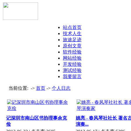
站点首页
技术人生
旅途足迹
原创文章
软件经验
网站经验
开发经验
测试经验
我要留言
当前位置: ->
首页
->
个人日志
记深圳市南山区书协理事余克
姚亮 - 春风琴社社长 著名
俭
演奏...