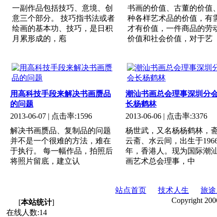
一副作品包括技巧、意境、创
书画的价值、古董的价值
意三个部分。 技巧指书法或者
种各样艺术品的价值，有
绘画的基本功、技巧，是日积
才有价值，一件商品的劳
月累形成的，庖
价值和社会价值，对于艺
用高科技手段来解决书画赝品
潮汕书画总会理事深圳分
的问题
长杨鹤林
2013-06-07
| 点击率:
1596
2013-06-06
| 点击率:
3376
解决书画赝品、复制品的问题
杨世武，又名杨杨鹤林，
并不是一个很难的方法，难在
云斋、水云间，出生于196
于执行。 每一幅作品，拍照后
年，香港人。现为国际潮
将照片留底，建立认
画艺术总会理事，中
站点首页
技术人生
旅途
Copyright 200
[
本站统计
]
在线人数:
14